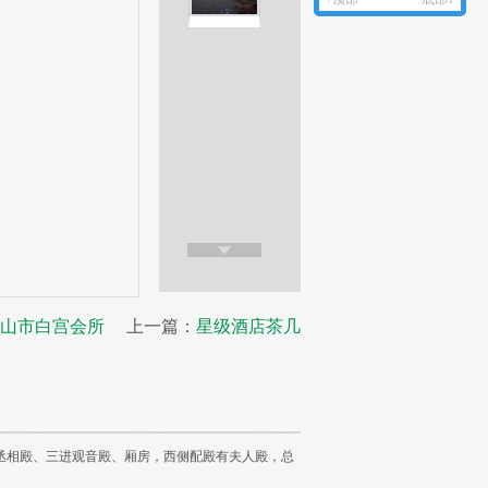
山市白宫会所
上一篇：
星级酒店茶几
丞相殿、三进观音殿、厢房，西侧配殿有夫人殿，总