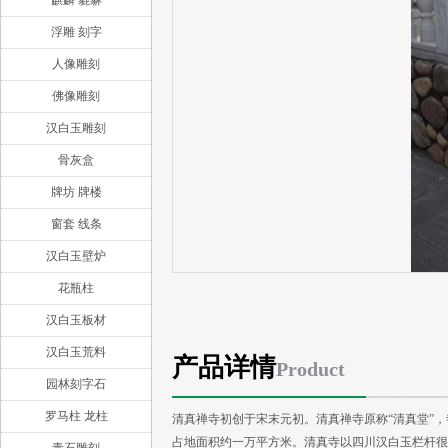
麒麟 貔貅
浮雕 刻字
人像雕刻
佛像雕刻
汉白玉雕刻
骨灰盒
牌坊 牌楼
窗套 线条
汉白玉壁炉
花瓶柱
汉白玉板材
汉白玉荒料
产品详情
Product
园林刻字石
罗马柱 龙柱
清真禅寺初创于宋末元初。清真禅寺原称“清真堂”
占地面积约一万平方米。清真寺以四川汉白玉栏杆很