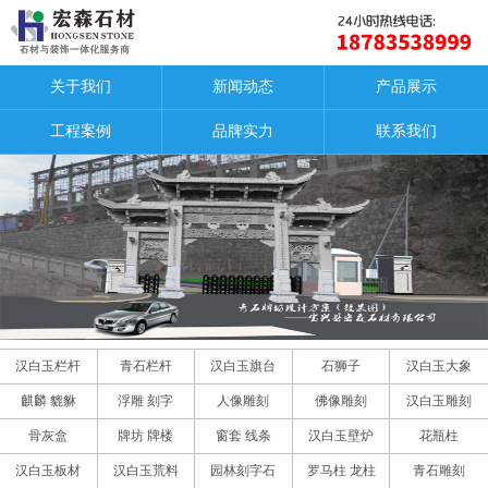
关于我们
新闻动态
产品展示
工程案例
品牌实力
联系我们
汉白玉栏杆
青石栏杆
汉白玉旗台
石狮子
汉白玉大象
麒麟 貔貅
浮雕 刻字
人像雕刻
佛像雕刻
汉白玉雕刻
骨灰盒
牌坊 牌楼
窗套 线条
汉白玉壁炉
花瓶柱
汉白玉板材
汉白玉荒料
园林刻字石
罗马柱 龙柱
青石雕刻