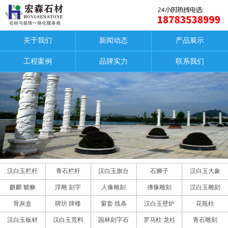
关于我们
新闻动态
产品展示
工程案例
品牌实力
联系我们
汉白玉栏杆
青石栏杆
汉白玉旗台
石狮子
汉白玉大象
麒麟 貔貅
浮雕 刻字
人像雕刻
佛像雕刻
汉白玉雕刻
骨灰盒
牌坊 牌楼
窗套 线条
汉白玉壁炉
花瓶柱
汉白玉板材
汉白玉荒料
园林刻字石
罗马柱 龙柱
青石雕刻